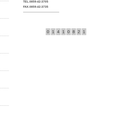
TEL.0859-42-3705
FAX.0859-42-3735
──────────────────
0
1
4
1
0
8
2
1