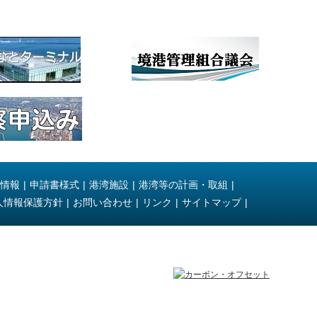
情報
|
申請書様式
|
港湾施設
|
港湾等の計画・取組
|
人情報保護方針
|
お問い合わせ
|
リンク
|
サイトマップ
|