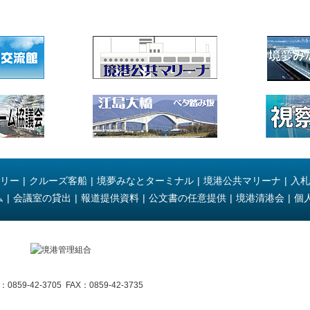
リー
|
クルーズ客船
|
境夢みなとターミナル
|
境港公共マリーナ
|
入札
ム
|
会議室の貸出
|
報道提供資料
|
公文書の任意提供
|
境港清港会
|
個
-42-3705 FAX：0859-42-3735