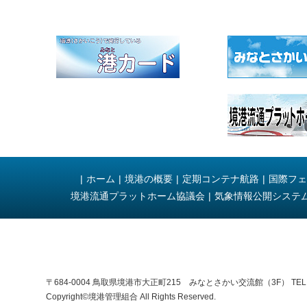
|
ホーム
|
境港の概要
|
定期コンテナ航路
|
国際フェ
境港流通プラットホーム協議会
|
気象情報公開システ
〒684-0004 鳥取県境港市大正町215 みなとさかい交流館（3F） TEL：0859
Copyright©
境港管理組合
All Rights Reserved.