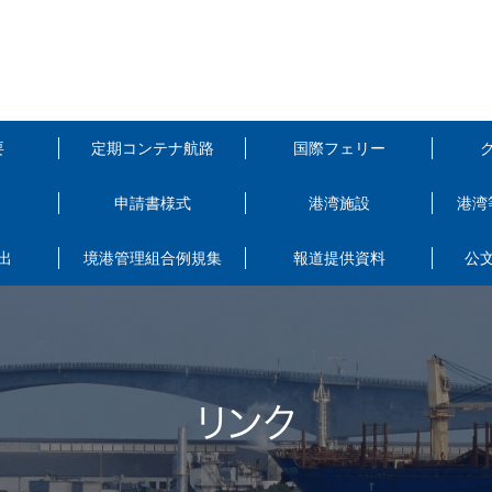
要
定期コンテナ航路
国際フェリー
申請書様式
港湾施設
港湾
出
境港管理組合例規集
報道提供資料
公
リンク