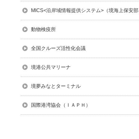
MICS<沿岸域情報提供システム>（境海上保安部
動物検疫所
全国クルーズ活性化会議
境港公共マリーナ
境夢みなとターミナル
国際港湾協会（ＩＡＰＨ）